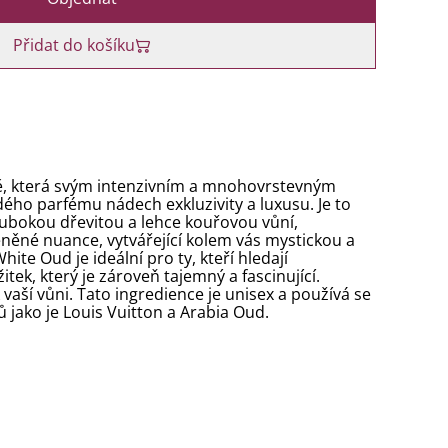
Přidat do košíku
ně, která svým intenzivním a mnohovrstevným
ého parfému nádech exkluzivity a luxusu. Je to
hlubokou dřevitou a lehce kouřovou vůní,
něné nuance, vytvářející kolem vás mystickou a
ite Oud je ideální pro ty, kteří hledají
žitek, který je zároveň tajemný a fascinující.
vaší vůni. Tato ingredience je unisex a používá se
 jako je Louis Vuitton a Arabia Oud.