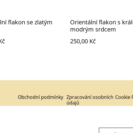
lní flakon se zlatým
Orientální flakon s krá
modrým srdcem
Kč
250,00 Kč
Obchodní podmínky
Zpracování osobních
Cookie 
údajů