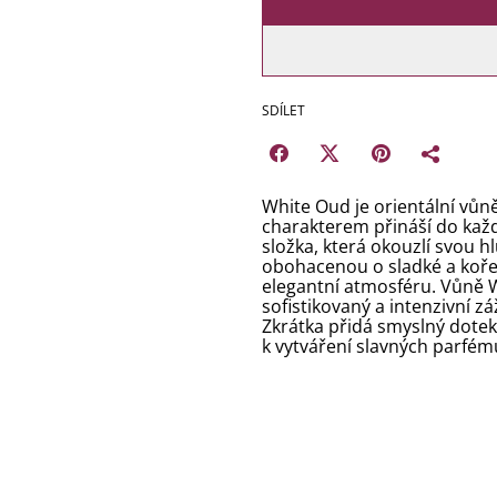
SDÍLET
White Oud je orientální vů
charakterem přináší do každ
složka, která okouzlí svou 
obohacenou o sladké a koře
elegantní atmosféru. Vůně Wh
sofistikovaný a intenzivní zá
Zkrátka přidá smyslný dotek 
k vytváření slavných parfémů