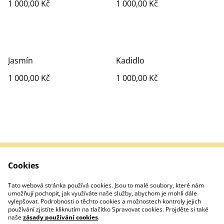
1 000,00 Kč
1 000,00 Kč
Jasmín
Kadidlo
1 000,00 Kč
1 000,00 Kč
Cookies
Kontakt
Obchodní podmínky
Zpracování osobních
Cookie Policy
Tato webová stránka používá cookies. Jsou to malé soubory, které nám
údajů
umožňují pochopit, jak využíváte naše služby, abychom je mohli dále
vylepšovat. Podrobnosti o těchto cookies a možnostech kontroly jejich
používání zjistíte kliknutím na tlačítko Spravovat cookies. Projděte si také
naše
zásady používání cookies
.