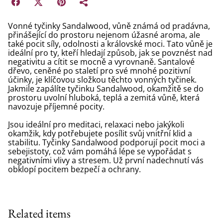
Vonné tyčinky Sandalwood, vůně známá od pradávna,
přinášející do prostoru nejenom úžasné aroma, ale
také pocit síly, odolnosti a královské moci. Tato vůně je
ideální pro ty, kteří hledají způsob, jak se povznést nad
negativitu a cítit se mocně a vyrovnaně. Santalové
dřevo, ceněné po staletí pro své mnohé pozitivní
účinky, je klíčovou složkou těchto vonných tyčinek.
Jakmile zapálíte tyčinku Sandalwood, okamžitě se do
prostoru uvolní hluboká, teplá a zemitá vůně, která
navozuje příjemné pocity.
Jsou ideální pro meditaci, relaxaci nebo jakýkoli
okamžik, kdy potřebujete posílit svůj vnitřní klid a
stabilitu. Tyčinky Sandalwood podporují pocit moci a
sebejistoty, což vám pomáhá lépe se vypořádat s
negativními vlivy a stresem. Už první nadechnutí vás
obklopí pocitem bezpečí a ochrany.
Related items