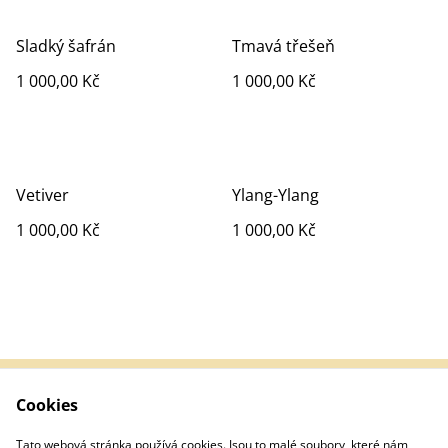
Sladký šafrán
Tmavá třešeň
1 000,00 Kč
1 000,00 Kč
Vetiver
Ylang-Ylang
1 000,00 Kč
1 000,00 Kč
Cookies
Kontakt
Obchodní podmínky
Zpracování osobních
Cookie Policy
Tato webová stránka používá cookies. Jsou to malé soubory, které nám